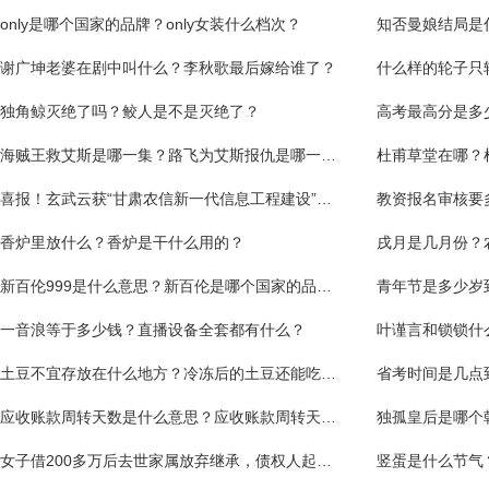
only是哪个国家的品牌？only女装什么档次？
知否曼娘结局是
谢广坤老婆在剧中叫什么？李秋歌最后嫁给谁了？
什么样的轮子只
独角鲸灭绝了吗？鲛人是不是灭绝了？
高考最高分是多
海贼王救艾斯是哪一集？路飞为艾斯报仇是哪一集？
杜甫草堂在哪？
喜报！玄武云获“甘肃农信新一代信息工程建设”优秀合作伙伴荣誉称号
教资报名审核要
香炉里放什么？香炉是干什么用的？
戌月是几月份？
新百伦999是什么意思？新百伦是哪个国家的品牌？
一音浪等于多少钱？直播设备全套都有什么？
叶谨言和锁锁什
土豆不宜存放在什么地方？冷冻后的土豆还能吃吗？
应收账款周转天数是什么意思？应收账款周转天数越少越好吗？
独孤皇后是哪个
女子借200多万后去世家属放弃继承，债权人起诉村委会处置“无主”别墅 当前关注
竖蛋是什么节气