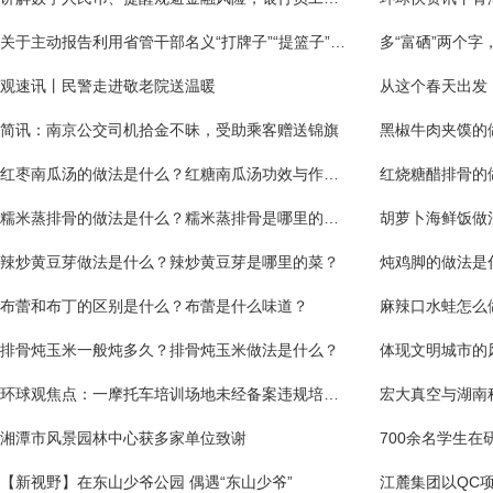
关于主动报告利用省管干部名义“打牌子”“提篮子”等有关情况的通告:要闻速递
观速讯丨民警走进敬老院送温暖
简讯：南京公交司机拾金不昧，受助乘客赠送锦旗
红枣南瓜汤的做法是什么？红糖南瓜汤功效与作用是什么？
糯米蒸排骨的做法是什么？糯米蒸排骨是哪里的菜？
辣炒黄豆芽做法是什么？辣炒黄豆芽是哪里的菜？
炖鸡脚的做法是
布蕾和布丁的区别是什么？布蕾是什么味道？
麻辣口水蛙怎么
排骨炖玉米一般炖多久？排骨炖玉米做法是什么？
环球观焦点：一摩托车培训场地未经备案违规培训被查
宏大真空与湖南
湘潭市风景园林中心获多家单位致谢
700余名学生在
【新视野】在东山少爷公园 偶遇“东山少爷”
江麓集团以QC