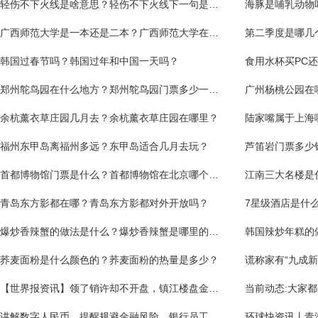
轻伤不下火线是啥意思？轻伤不下火线下一句是什么？
海豚是哺乳动物
广西师范大学是一本还是二本？广西师范大学在哪个城市？
第二季度是哪几
韩国过春节吗？韩国过年和中国一天吗？
郑州鸵鸟园在什么地方？郑州鸵鸟园门票多少一张？
广州杨桃公园在
余杭薰衣草庄园几月去？余杭薰衣草庄园在哪里？
陆家嘴属于上海
福州东甲岛离福州多远？东甲岛适合几月去玩？
芦笛岩门票多少
首都博物馆门票是什么？首都博物馆在北京哪个区？
江南三大名楼是
青岛东方影都在哪？青岛东方影都对外开放吗？
7星级酒店是什
爆炒香辣蟹的做法是什么？爆炒香辣蟹是哪里的菜？
荞麦面粉是什么颜色的？荞麦面粉的热量是多少？
【世界报资讯】领了销许却不开盘，镇江楼盘金茂丹阳眼镜城涉嫌捂盘惜售
当前动态:大家
讲解数字人民币、提醒规避金融风险，银行员工现身雷锋爱心集市受欢迎