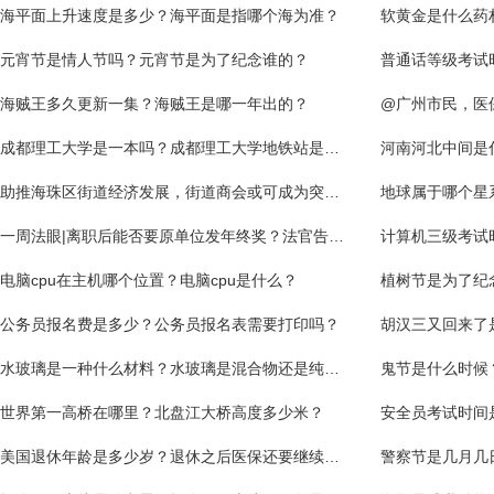
海平面上升速度是多少？海平面是指哪个海为准？
软黄金是什么药
元宵节是情人节吗？元宵节是为了纪念谁的？
海贼王多久更新一集？海贼王是哪一年出的？
@广州市民，医
成都理工大学是一本吗？成都理工大学地铁站是几号线？
河南河北中间是
助推海珠区街道经济发展，街道商会或可成为突破口
地球属于哪个星
一周法眼|离职后能否要原单位发年终奖？法官告诉你关键得看这几点……
电脑cpu在主机哪个位置？电脑cpu是什么？
植树节是为了纪
公务员报名费是多少？公务员报名表需要打印吗？
水玻璃是一种什么材料？水玻璃是混合物还是纯净物？
鬼节是什么时候
世界第一高桥在哪里？北盘江大桥高度多少米？
安全员考试时间
美国退休年龄是多少岁？退休之后医保还要继续交吗？
警察节是几月几