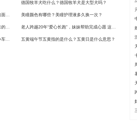
德国牧羊犬吃什么？德国牧羊犬是大型犬吗？
隔江犹唱后庭花上句是什么？雉从梁上飞的前面一句是什么？
美瞳颜色有哪些？美瞳护理液多久换一次？
夕阳无限好的下一句是什么？孤帆一片日边来的上一句是什么？
老人跨越20年“爱心长跑”，妹妹帮助完成心愿 这个基金将爱延续
为避让路边突然跑出的孩子，男子猛打方向小车撞上桥墩
五黄端午节五黄指的是什么？五黄日是什么意思？