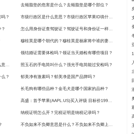
去颊脂垫的危害是什么？去颊脂垫是哪个部位？
卖吗？
市级行政区是什么意思？市级行政区苹果ID填什么？
少？
怎么用身份证查驾驶证？驾驶证号和身份证一样吗？
？
穆桂英是哪个朝代的？穆桂英是杨家将中谁的妻子？
领结婚证需要体检吗？领证当天婚检有哪些项目？
混合性皮肤用什么护肤品？混合性皮肤是什么意思？
照玉石的手电筒叫什么？强光手电筒能过安检吗？
什么？
郁美净有激素吗？郁美净是国产品牌吗？
长毛狗有哪些品种？金毛犬是哪个国家的品种？
高盛：首予苹果(AAPL.US)买入评级 目标价199美元
纳税证明怎么开？完税证明是纳税记录吗？
？
不负如来不负卿意思是什么？不负如来不负卿上一句是什么？