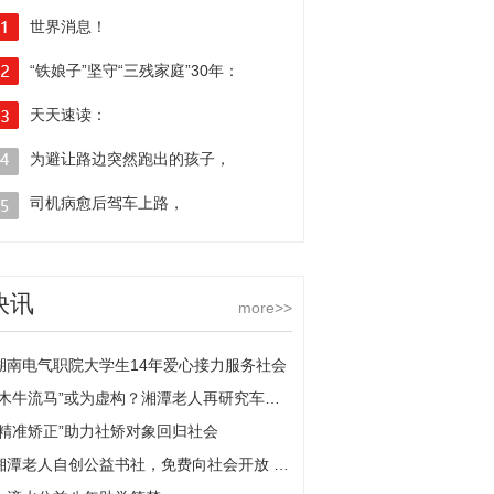
世界消息！
“铁娘子”坚守“三残家庭”30年：
盐城工学院举行2022年度教职工荣休仪式
嫁给了爱情 坚守了责任
天天速读：
浙江义乌老板娘：“叱咤商海”第一线
为避让路边突然跑出的孩子，
男子猛打方向小车撞上桥墩
司机病愈后驾车上路，
脑袋一懵逆行撞上路边违停车辆:
世界观速讯
快讯
more>>
湖南电气职院大学生14年爱心接力服务社会
“木牛流马”或为虚构？湘潭老人再研究车辖原理 当前视讯
“精准矫正”助力社矫对象回归社会
湘潭老人自创公益书社，免费向社会开放 最新快讯