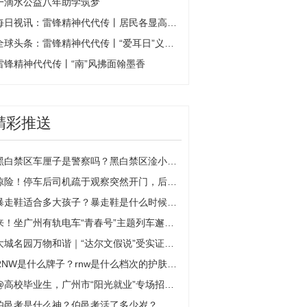
一滴水公益八年助学筑梦
每日视讯：雷锋精神代代传丨居民各显高招 共筑幸福家园
全球头条：雷锋精神代代传丨“爱耳日”义诊走进乡村
雷锋精神代代传丨“南”风拂面翰墨香
精彩推送
黑白禁区车厘子是警察吗？黑白禁区淦小暖是谁的女儿？
惊险！停车后司机疏于观察突然开门，后方大货车一头撞上
暴走鞋适合多大孩子？暴走鞋是什么时候流行的？
来！坐广州有轨电车“青春号”主题列车邂逅美丽春天
大城名园万物和谐｜“达尔文假说”受实证挑战？植物遗传研究有新发现
RNW是什么牌子？rnw是什么档次的护肤品？
@高校毕业生，广州市“阳光就业”专场招聘活动开启啦:焦点快看
伯邑考是什么神？伯邑考活了多少岁？