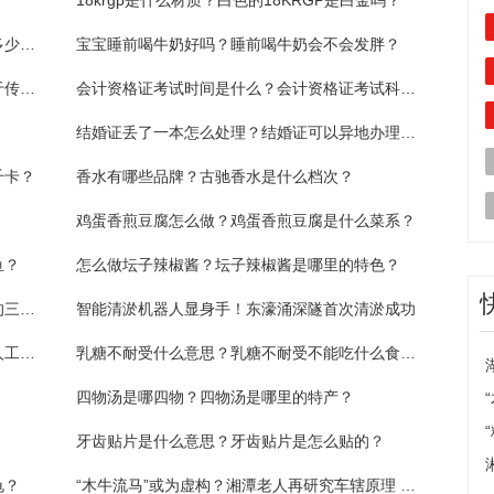
？
18krgp是什么材质？白色的18KRGP是白金吗？
宁夏红枸杞为什么是上等枸杞？宁夏红枸杞多少钱一斤？
宝宝睡前喝牛奶好吗？睡前喝牛奶会不会发胖？
哪个传统节日没有固定日期？哪些节日不属于传统节日？
会计资格证考试时间是什么？会计资格证考试科目有什么？
结婚证丢了一本怎么处理？结婚证可以异地办理吗？
千卡？
香水有哪些品牌？古驰香水是什么档次？
鸡蛋香煎豆腐怎么做？鸡蛋香煎豆腐是什么菜系？
鱼？
怎么做坛子辣椒酱？坛子辣椒酱是哪里的特色？
白龙马被如来封为什么？白龙马是哪个龙王的三太子？
智能清淤机器人显身手！东濠涌深隧首次清淤成功
环球聚焦：宏发股份：公司部分业务有涉及人工智能的应用
乳糖不耐受什么意思？乳糖不耐受不能吃什么食物？
四物汤是哪四物？四物汤是哪里的特产？
牙齿贴片是什么意思？牙齿贴片是怎么贴的？
龟？
“木牛流马”或为虚构？湘潭老人再研究车辖原理 当前视讯