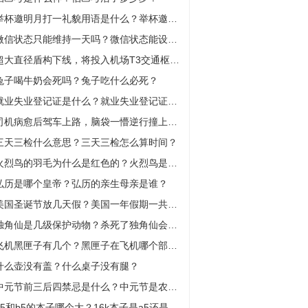
举杯邀明月打一礼貌用语是什么？举杯邀明月下一句是什么？
微信状态只能维持一天吗？微信状态能设置永久吗？
超大直径盾构下线，将投入机场T3交通枢纽工程
兔子喝牛奶会死吗？兔子吃什么必死？
就业失业登记证是什么？就业失业登记证在哪里领取？
司机病愈后驾车上路，脑袋一懵逆行撞上路边违停车辆:世界观速讯
三天三检什么意思？三天三检怎么算时间？
火烈鸟的羽毛为什么是红色的？火烈鸟是哪个国家的国鸟？
弘历是哪个皇帝？弘历的亲生母亲是谁？
美国圣诞节放几天假？美国一年假期一共多少天？
独角仙是几级保护动物？杀死了独角仙会坐牢吗？
飞机黑匣子有几个？黑匣子在飞机哪个部位？
什么壶没有盖？什么桌子没有腿？
中元节前三后四禁忌是什么？中元节是农历几月几日？
a5和b5的本子哪个大？16k本子是a5还是b5？