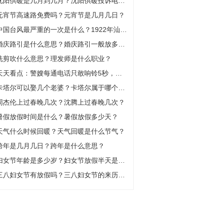
沈阳供暖是几月到几月？沈阳供暖投诉电话是多少？
元宵节高速路免费吗？元宵节是几月几日？
中国台风最严重的一次是什么？1922年汕头台风是多少级的？
婚庆路引是什么意思？婚庆路引一般放多少个？
洗剪吹什么意思？理发师是什么职业？
天天看点：警嫂每通电话只敢响铃5秒，竟是为缉毒警丈夫的安全
卡塔尔可以娶几个老婆？卡塔尔属于哪个洲？
周杰伦上过春晚几次？沈腾上过春晚几次？
暑假放假时间是什么？暑假放假多少天？
天气什么时候回暖？天气回暖是什么节气？
跨年是几月几日？跨年是什么意思？
妇女节年龄是多少岁？妇女节放假半天是法定假吗？
三八妇女节有放假吗？三八妇女节的来历是什么？