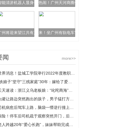
智能清淤机器人显身手！东濠涌深隧首次清淤成功
热闹！广州天河商圈位列全国一线城市商圈热度指
广州将迎来望江共有产权房、山景保障房
来！坐广州有轨电车“青春号”主题列车邂逅美丽春
要闻
more>>
世界消息！盐城工学院举行2022年度教职工荣休仪式
“铁娘子”坚守“三残家庭”30年：嫁给了爱情 坚守了责任
天天速读：浙江义乌老板娘：“叱咤商海”第一线
为避让路边突然跑出的孩子，男子猛打方向小车撞上桥墩
司机病愈后驾车上路，脑袋一懵逆行撞上路边违停车辆:世界观速讯
惊险！停车后司机疏于观察突然开门，后方大货车一头撞上
老人跨越20年“爱心长跑”，妹妹帮助完成心愿 这个基金将爱延续