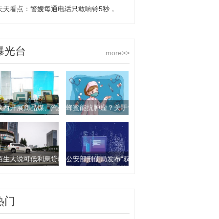
天天看点：警嫂每通电话只敢响铃5秒，竟是为缉毒警丈夫的安全
曝光台
more>>
陕西开展商品煤、汽柴油产品抽查行动 9批次产品不合格
蜂蜜能抗肿瘤？关于食物饮料的谣言你要知道这几
陌生人说可低利息贷款？西安一女子被骗走4万元
公安部刑侦局发布“双11”防诈骗指南：这些骗局要
热门