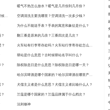
暖气不热怎么放水？暖气是几月份到几月份？
医生资格证是哪里颁发的？医生资格证什么时候发放？
空调清洗主要洗哪里？空调清洗一次多少钱？
？
为什么不能送手表？手表的寓意和象征是什么？
吗？
翻三番是原来的几倍？三番四次是几次？
烫？
火车站有行李寄存处吗？火车站行李寄存处怎么收费？
？
驿站是什么意思？古时候驿站名字叫什么？
养？
除权除息日是什么意思？除权除息日是哪一天？
哈尔滨啤酒是哪个国家的？哈尔滨啤酒在哪里产的？
思？
犬儒主义者是什么意思？犬儒主义者比喻什么人？
思？
兰蔻是哪个国家的？兰蔻品牌属于什么档次？
？
法则修神