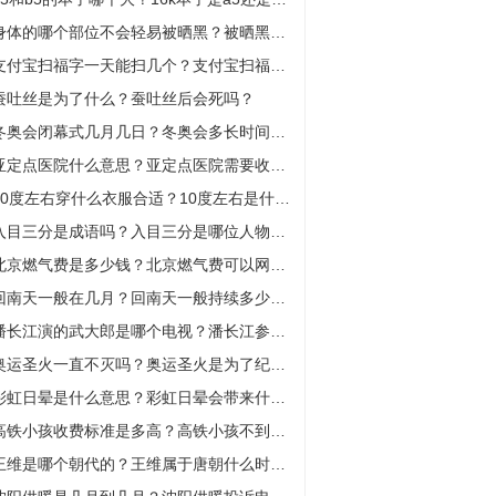
身体的哪个部位不会轻易被晒黑？被晒黑是因为紫外线吗？
支付宝扫福字一天能扫几个？支付宝扫福字是哪一年开始的？
蚕吐丝是为了什么？蚕吐丝后会死吗？
冬奥会闭幕式几月几日？冬奥会多长时间会闭幕？
亚定点医院什么意思？亚定点医院需要收费吗？
10度左右穿什么衣服合适？10度左右是什么季节？
入目三分是成语吗？入目三分是哪位人物的典故？
北京燃气费是多少钱？北京燃气费可以网上交吗？
回南天一般在几月？回南天一般持续多少天？
潘长江演的武大郎是哪个电视？潘长江参加过多少次春晚？
奥运圣火一直不灭吗？奥运圣火是为了纪念谁？
彩虹日晕是什么意思？彩虹日晕会带来什么天气？
高铁小孩收费标准是多高？高铁小孩不到1.2米要买票吗？
王维是哪个朝代的？王维属于唐朝什么时期？