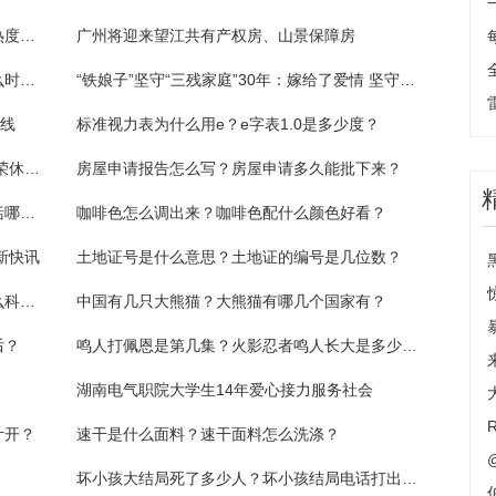
热闹！广州天河商圈位列全国一线城市商圈热度指数首位
广州将迎来望江共有产权房、山景保障房
上一届世界杯冠军是谁？上一届世界杯是什么时候？
“铁娘子”坚守“三残家庭”30年：嫁给了爱情 坚守了责任
一线
标准视力表为什么用e？e字表1.0是多少度？
世界消息！盐城工学院举行2022年度教职工荣休仪式
房屋申请报告怎么写？房屋申请多久能批下来？
供养直系亲属是什么意思？供养直系亲属包括哪些人？
咖啡色怎么调出来？咖啡色配什么颜色好看？
新快讯
土地证号是什么意思？土地证的编号是几位数？
商誉减值是什么意思？商誉减值损失计入什么科目？
中国有几只大熊猫？大熊猫有哪几个国家有？
后？
鸣人打佩恩是第几集？火影忍者鸣人长大是多少集？
湖南电气职院大学生14年爱心接力服务社会
计开？
速干是什么面料？速干面料怎么洗涤？
坏小孩大结局死了多少人？坏小孩结局电话打出去了吗？